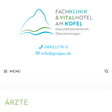
Zum
Inhalt
springen
08822/78-0
info@gzogau.de
MENÜ
ÄRZTE